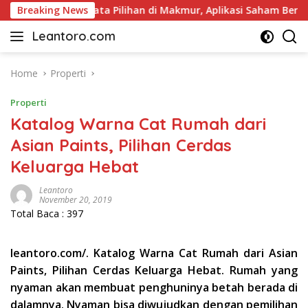
Skip
el dan Pariwisata Pilihan di Makmur, Aplikasi Saham Berlisensi
Breaking News
to
Leantoro.com
content
Jasa
Penulisan
Artikel,
Home
Properti
Copywriting,
Properti
dan
Digital
Katalog Warna Cat Rumah dari
Marketing
Asian Paints, Pilihan Cerdas
–
Keluarga Hebat
Ciptakan
Cerita,
Leantoro
Membangun
November 20, 2019
Citra
Total Baca :
397
leantoro.com/. Katalog Warna Cat Rumah dari Asian
Paints, Pilihan Cerdas Keluarga Hebat. Rumah yang
nyaman akan membuat penghuninya betah berada di
dalamnya. Nyaman bisa diwujudkan dengan pemilihan