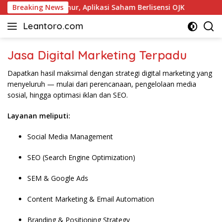
Skip
ta Pilihan di Makmur, Aplikasi Saham Berlisensi OJK
Breaking News
Ja
to
Leantoro.com
content
Jasa
Penulisan
Jasa Digital Marketing Terpadu
Artikel,
Copywriting,
Dapatkan hasil maksimal dengan strategi digital marketing yang
dan
menyeluruh — mulai dari perencanaan, pengelolaan media
Digital
sosial, hingga optimasi iklan dan SEO.
Marketing
–
Layanan meliputi:
Ciptakan
Cerita,
Social Media Management
Membangun
Citra
SEO (Search Engine Optimization)
SEM & Google Ads
Content Marketing & Email Automation
Branding & Positioning Strategy