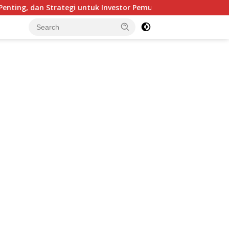
ng, dan Strategi untuk Investor Pemula
Rahasia Invest