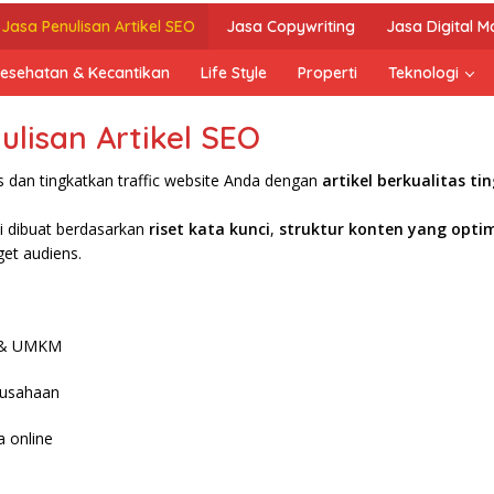
Jasa Penulisan Artikel SEO
Jasa Copywriting
Jasa Digital M
esehatan & Kecantikan
Life Style
Properti
Teknologi
ulisan Artikel SEO
as dan tingkatkan traffic website Anda dengan
artikel berkualitas t
mi dibuat berdasarkan
riset kata kunci
,
struktur konten yang opti
get audiens.
s & UMKM
rusahaan
a online