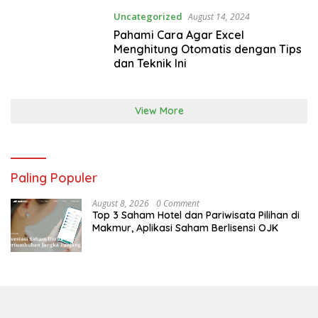
Uncategorized
August 14, 2024
Pahami Cara Agar Excel
Menghitung Otomatis dengan Tips
dan Teknik Ini
View More
Paling Populer
August 8, 2026
0 Comment
Top 3 Saham Hotel dan Pariwisata Pilihan di
Makmur, Aplikasi Saham Berlisensi OJK