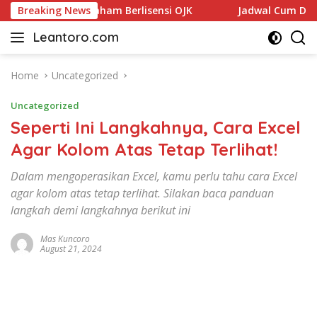
Skip
mur, Aplikasi Saham Berlisensi OJK
Breaking News
Jadwal Cum Date Sa
to
Leantoro.com
content
Jasa
Penulisan
Artikel,
Home
Uncategorized
Copywriting,
Uncategorized
dan
Digital
Seperti Ini Langkahnya, Cara Excel
Marketing
Agar Kolom Atas Tetap Terlihat!
–
Ciptakan
Dalam mengoperasikan Excel, kamu perlu tahu cara Excel
Cerita,
agar kolom atas tetap terlihat. Silakan baca panduan
Membangun
langkah demi langkahnya berikut ini
Citra
Mas Kuncoro
August 21, 2024