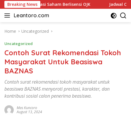
Skip
i Makmur, Aplikasi Saham Berlisensi OJK
Breaking News
Jadwal Cum Dat
to
Leantoro.com
content
Jasa
Penulisan
Artikel,
Home
Uncategorized
Copywriting,
Uncategorized
dan
Digital
Contoh Surat Rekomendasi Tokoh
Marketing
Masyarakat Untuk Beasiswa
–
BAZNAS
Ciptakan
Cerita,
Contoh surat rekomendasi tokoh masyarakat untuk
Membangun
beasiswa BAZNAS menyoroti prestasi, karakter, dan
Citra
kontribusi sosial calon penerima beasiswa.
Mas Kuncoro
August 13, 2024