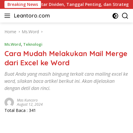
Skip
kap: Daftar Dividen, Tanggal Penting, dan Strategi untuk Inv
Breaking News
to
Leantoro.com
content
Jasa
Penulisan
Artikel,
Home
Ms.Word
Copywriting,
Ms.Word
,
Teknologi
dan
Digital
Cara Mudah Melakukan Mail Merge
Marketing
dari Excel ke Word
–
Ciptakan
Buat Anda yang masih bingung terkait cara mailing excel ke
Cerita,
word, silakan baca artikel berikut ini. Akan dijelaskan
Membangun
dengan detil dan rinci.
Citra
Mas Kuncoro
August 12, 2024
Total Baca :
341