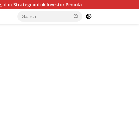
rategi untuk Investor Pemula
Rahasia Investor Diam-Di