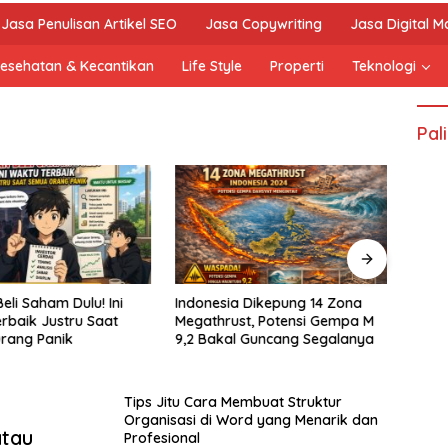
Jasa Penulisan Artikel SEO
Jasa Copywriting
Jasa Digital M
esehatan & Kecantikan
Life Style
Properti
Teknologi
Pal
eli Saham Dulu! Ini
Indonesia Dikepung 14 Zona
Vivo 
rbaik Justru Saat
Megathrust, Potensi Gempa M
Mare
rang Panik
9,2 Bakal Guncang Segalanya
200M
Siap 
Tips Jitu Cara Membuat Struktur
Organisasi di Word yang Menarik dan
atau
Profesional