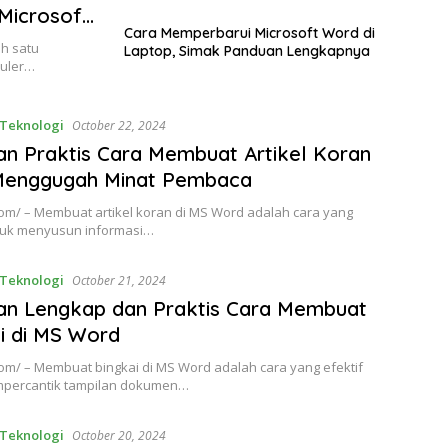
Microsoft
Cara Memperbarui Microsoft Word di
ah satu
Laptop, Simak Panduan Lengkapnya
puler…
Teknologi
October 22, 2024
n Praktis Cara Membuat Artikel Koran
Menggugah Minat Pembaca
om/ – Membuat artikel koran di MS Word adalah cara yang
ntuk menyusun informasi…
Teknologi
October 21, 2024
an Lengkap dan Praktis Cara Membuat
i di MS Word
om/ – Membuat bingkai di MS Word adalah cara yang efektif
percantik tampilan dokumen…
Teknologi
October 20, 2024