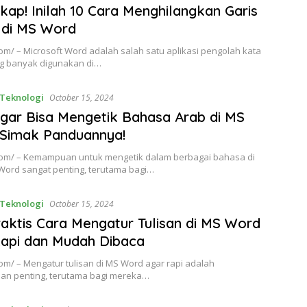
kap! Inilah 10 Cara Menghilangkan Garis
 di MS Word
om/ – Microsoft Word adalah salah satu aplikasi pengolah kata
ng banyak digunakan di…
Teknologi
October 15, 2024
gar Bisa Mengetik Bahasa Arab di MS
 Simak Panduannya!
com/ – Kemampuan untuk mengetik dalam berbagai bahasa di
 Word sangat penting, terutama bagi…
Teknologi
October 15, 2024
raktis Cara Mengatur Tulisan di MS Word
api dan Mudah Dibaca
om/ – Mengatur tulisan di MS Word agar rapi adalah
lan penting, terutama bagi mereka…