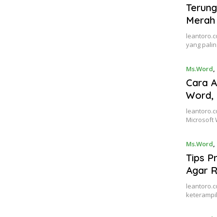
Terung
Merah
leantoro.c
yang pali
Ms.Word
,
Cara A
Word,
leantoro.
Microsoft
Ms.Word
,
Tips P
Agar R
leantoro.c
keterampi