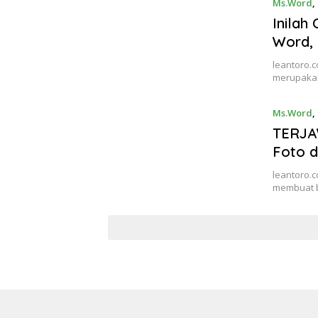
Ms.Word
,
Inilah
Word, 
leantoro.c
merupakan
Ms.Word
,
TERJA
Foto d
leantoro.c
membuat b