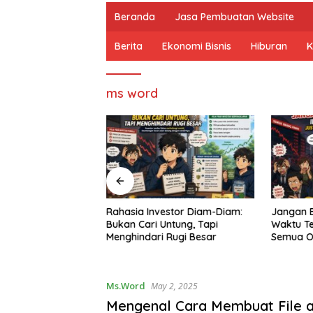
Beranda
Jasa Pembuatan Website
Berita
Ekonomi Bisnis
Hiburan
K
ms word
 Date Saham Mei
Rahasia Investor Diam-Diam:
Jangan B
p: Daftar Dividen,
Bukan Cari Untung, Tapi
Waktu Te
ing, dan Strategi
Menghindari Rugi Besar
Semua O
tor Pemula
Ms.Word
May 2, 2025
Mengenal Cara Membuat File 