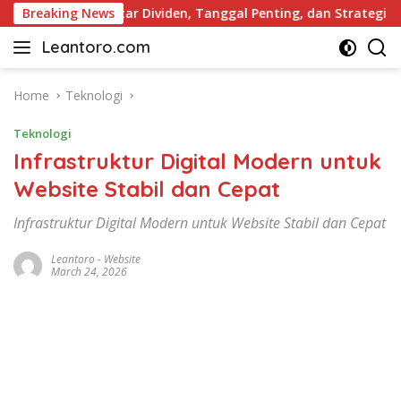
Skip
gkap: Daftar Dividen, Tanggal Penting, dan Strategi untuk In
Breaking News
to
Leantoro.com
content
Jasa
Penulisan
Artikel,
Home
Teknologi
Copywriting,
Teknologi
dan
Digital
Infrastruktur Digital Modern untuk
Marketing
Website Stabil dan Cepat
–
Ciptakan
Infrastruktur Digital Modern untuk Website Stabil dan Cepat
Cerita,
Membangun
Leantoro
-
Website
Citra
March 24, 2026