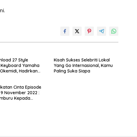
ni.
load 27 Style
Kisah Sukses Selebriti Lokal
 Keyboard Yamaha
Yang Go Internasional, Kamu
 Okemidi, Hadirkan
Paling Suka Siapa
Musik Indonesia Tanpa
 Ikatan Cinta Episode
 9 November 2022 :
emburu Kepada
n, Kok Bisa?