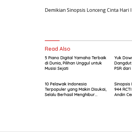
Demikian Sinopsis Lonceng Cinta Hari I
Read Also
5 Piano Digital Yamaha Terbaik
Yuk Down
di Dunia, Pilihan Unggul untuk
Dangdut
Musisi Sejati
PSR dari
Sensasi 
Batas
10 Pelawak Indonesia
Sinopsis
Terpopuler yang Makin Disukai,
944 RCTI
Selalu Berhasil Menghibur
Andin C
Penonton
Aldebara