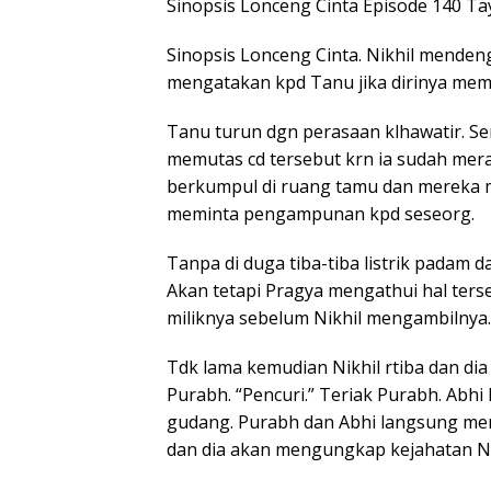
Sinopsis Lonceng Cinta Episode 140 Ta
Sinopsis Lonceng Cinta. Nikhil mendeng
mengatakan kpd Tanu jika dirinya mem
Tanu turun dgn perasaan klhawatir. S
memutas cd tersebut krn ia sudah mer
berkumpul di ruang tamu dan mereka 
meminta pengampunan kpd seseorg.
Tanpa di duga tiba-tiba listrik padam d
Akan tetapi Pragya mengathui hal ter
miliknya sebelum Nikhil mengambilnya.
Tdk lama kemudian Nikhil rtiba dan di
Purabh. “Pencuri.” Teriak Purabh. Abhi
gudang. Purabh dan Abhi langsung meng
dan dia akan mengungkap kejahatan Nikh