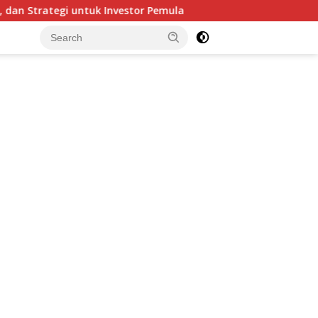
ategi untuk Investor Pemula
Rahasia Investor Diam-Dia