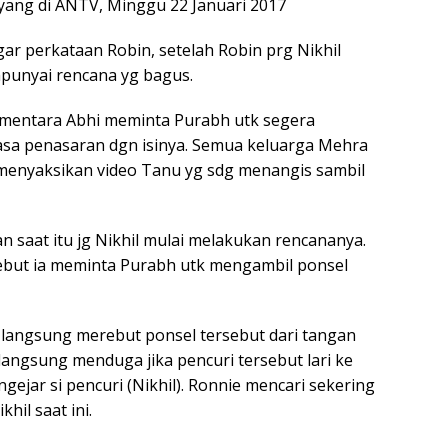
yang di ANTV, Minggu 22 Januari 2017
ar perkataan Robin, setelah Robin prg Nikhil
punyai rencana yg bagus.
ementara Abhi meminta Purabh utk segera
asa penasaran dgn isinya. Semua keluarga Mehra
menyaksikan video Tanu yg sdg menangis sambil
an saat itu jg Nikhil mulai melakukan rencananya.
sebut ia meminta Purabh utk mengambil ponsel
a langsung merebut ponsel tersebut dari tangan
 langsung menduga jika pencuri tersebut lari ke
ejar si pencuri (Nikhil). Ronnie mencari sekering
il saat ini.