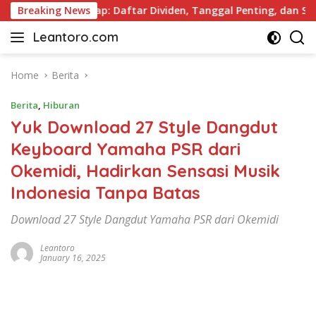
Skip
ei 2026 Lengkap: Daftar Dividen, Tanggal Penting, dan Strate
Breaking News
to
Leantoro.com
content
Jasa
Penulisan
Artikel,
Home
Berita
Copywriting,
Berita
,
Hiburan
dan
Digital
Yuk Download 27 Style Dangdut
Marketing
Keyboard Yamaha PSR dari
–
Okemidi, Hadirkan Sensasi Musik
Ciptakan
Cerita,
Indonesia Tanpa Batas
Membangun
Citra
Download 27 Style Dangdut Yamaha PSR dari Okemidi
Leantoro
January 16, 2025