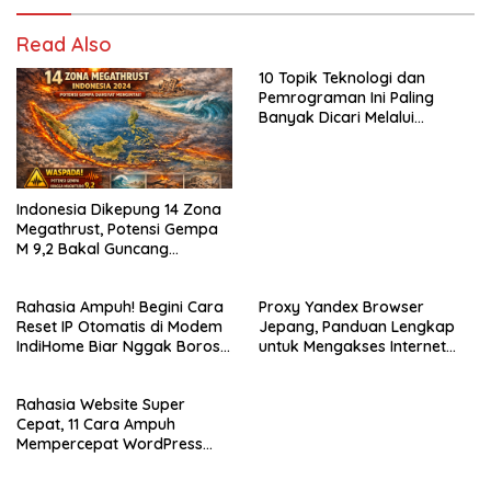
Read Also
10 Topik Teknologi dan
Pemrograman Ini Paling
Banyak Dicari Melalui
DeepSeek.AI
Indonesia Dikepung 14 Zona
Megathrust, Potensi Gempa
M 9,2 Bakal Guncang
Segalanya
Rahasia Ampuh! Begini Cara
Proxy Yandex Browser
Reset IP Otomatis di Modem
Jepang, Panduan Lengkap
IndiHome Biar Nggak Boros
untuk Mengakses Internet
Alamat IP
dengan Aman dan Cepat
Rahasia Website Super
Cepat, 11 Cara Ampuh
Mempercepat WordPress
Agar Bisa Jadi Peringkat
Teratas di Google