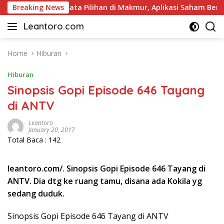
Skip
el dan Pariwisata Pilihan di Makmur, Aplikasi Saham Berlisensi
Breaking News
to
Leantoro.com
content
Jasa
Penulisan
Artikel,
Home
Hiburan
Copywriting,
Hiburan
dan
Digital
Sinopsis Gopi Episode 646 Tayang
Marketing
di ANTV
–
Ciptakan
Leantoro
Cerita,
January 20, 2017
Total Baca :
142
Membangun
Citra
leantoro.com/. Sinopsis Gopi Episode 646 Tayang di
ANTV. Dia dtg ke ruang tamu, disana ada Kokila yg
sedang duduk.
Sinopsis Gopi Episode 646 Tayang di ANTV