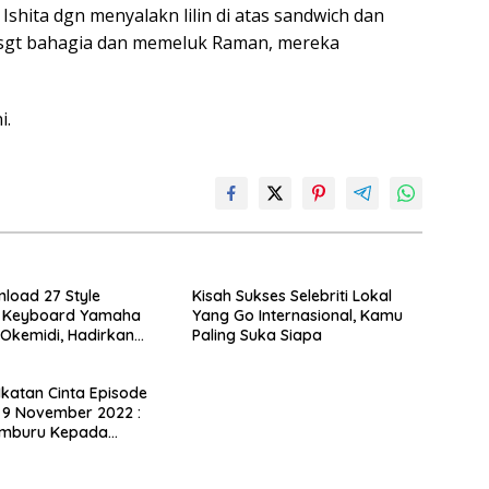
hita dgn menyalakn lilin di atas sandwich dan
a sgt bahagia dan memeluk Raman, mereka
i.
load 27 Style
Kisah Sukses Selebriti Lokal
 Keyboard Yamaha
Yang Go Internasional, Kamu
 Okemidi, Hadirkan
Paling Suka Siapa
Musik Indonesia Tanpa
 Ikatan Cinta Episode
 9 November 2022 :
emburu Kepada
n, Kok Bisa?