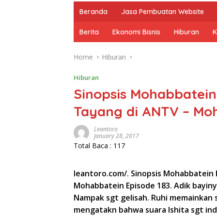
Beranda
Jasa Pembuatan Website
Berita
Ekonomi Bisnis
Hiburan
K
Home
Hiburan
Hiburan
Sinopsis Mohabbatein 
Tayang di ANTV – Moh
Leantoro
January 28, 2017
Total Baca :
117
leantoro.com/. Sinopsis Mohabbatein H
Mohabbatein Episode 183. Adik bayin
Nampak sgt gelisah. Ruhi memainkan se
mengatakn bahwa suara Ishita sgt in