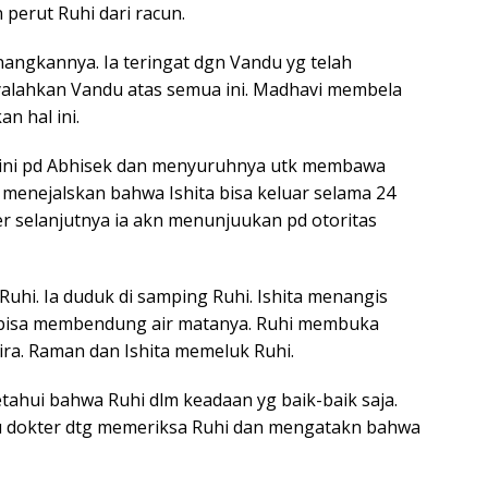
erut Ruhi dari racun.
ngkannya. Ia teringat dgn Vandu yg telah
alahkan Vandu atas semua ini. Madhavi membela
n hal ini.
ini pd Abhisek dan menyuruhnya utk membawa
n menejalskan bahwa Ishita bisa keluar selama 24
r selanjutnya ia akn menunjuukan pd otoritas
uhi. Ia duduk di samping Ruhi. Ishita menangis
k bisa membendung air matanya. Ruhi membuka
ra. Raman dan Ishita memeluk Ruhi.
ahui bahwa Ruhi dlm keadaan yg baik-baik saja.
tu dokter dtg memeriksa Ruhi dan mengatakn bahwa