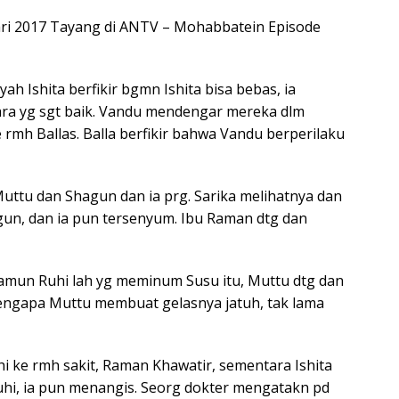
ari 2017 Tayang di ANTV – Mohabbatein Episode
h Ishita berfikir bgmn Ishita bisa bebas, ia
ra yg sgt baik. Vandu mendengar mereka dlm
 rmh Ballas. Balla berfikir bahwa Vandu berperilaku
ttu dan Shagun dan ia prg. Sarika melihatnya dan
un, dan ia pun tersenyum. Ibu Raman dtg dan
Namun Ruhi lah yg meminum Susu itu, Muttu dtg dan
engapa Muttu membuat gelasnya jatuh, tak lama
ke rmh sakit, Raman Khawatir, sementara Ishita
uhi, ia pun menangis. Seorg dokter mengatakn pd