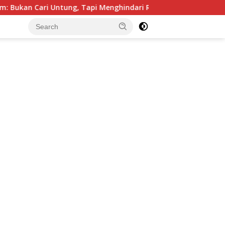
 Cari Untung, Tapi Menghindari Rugi Besar
Jangan Beli