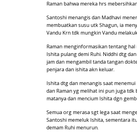
Raman bahwa mereka hrs mebersihkan p
Santoshi menangis dan Madhavi menena
membuatkan susu utk Shagun, ia meny
Vandu Krn tdk mungkin Vandu melakuka
Raman menginformasikan tentang hal 
Ishita pulang demi Ruhi. Niddhi dtg da
jam dan mengambil tanda tangan dokte
penjara dan ishita akn keluar.
Ishita dtg dan menangis saat menemui R
dan Raman yg melihat ini pun juga td
matanya dan mencium Ishita dgn gembi
Semua org merasa sgt lega saat menget
Santoshi memeluk Ishita, sementara i
demam Ruhi menurun.