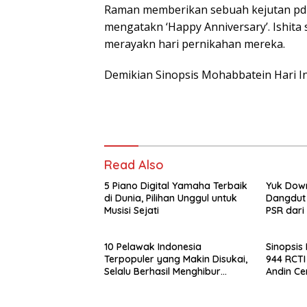
Raman memberikan sebuah kejutan pd Is
mengatakn ‘Happy Anniversary’. Ishit
merayakn hari pernikahan mereka.
Demikian Sinopsis Mohabbatein Hari In
Read Also
5 Piano Digital Yamaha Terbaik
Yuk Down
di Dunia, Pilihan Unggul untuk
Dangdut
Musisi Sejati
PSR dari
Sensasi 
Batas
10 Pelawak Indonesia
Sinopsis
Terpopuler yang Makin Disukai,
944 RCTI
Selalu Berhasil Menghibur
Andin C
Penonton
Aldebara