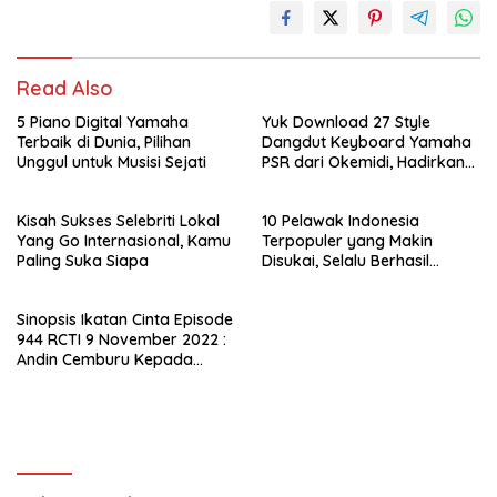
Read Also
5 Piano Digital Yamaha
Yuk Download 27 Style
Terbaik di Dunia, Pilihan
Dangdut Keyboard Yamaha
Unggul untuk Musisi Sejati
PSR dari Okemidi, Hadirkan
Sensasi Musik Indonesia
Tanpa Batas
Kisah Sukses Selebriti Lokal
10 Pelawak Indonesia
Yang Go Internasional, Kamu
Terpopuler yang Makin
Paling Suka Siapa
Disukai, Selalu Berhasil
Menghibur Penonton
Sinopsis Ikatan Cinta Episode
944 RCTI 9 November 2022 :
Andin Cemburu Kepada
Aldebaran, Kok Bisa?