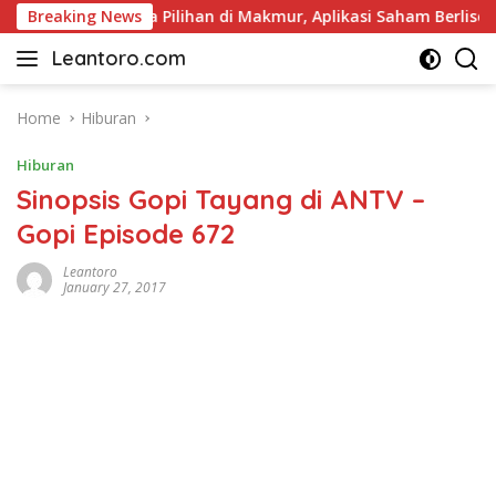
Skip
dan Pariwisata Pilihan di Makmur, Aplikasi Saham Berlisensi OJ
Breaking News
to
Leantoro.com
content
Jasa
Penulisan
Artikel,
Home
Hiburan
Copywriting,
Hiburan
dan
Digital
Sinopsis Gopi Tayang di ANTV –
Marketing
Gopi Episode 672
–
Ciptakan
Leantoro
Cerita,
January 27, 2017
Membangun
Citra