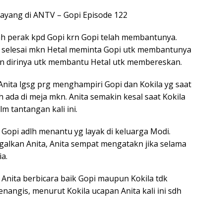
 Tayang di ANTV – Gopi Episode 122
h perak kpd Gopi krn Gopi telah membantunya.
h selesai mkn Hetal meminta Gopi utk membantunya
n dirinya utk membantu Hetal utk membereskan.
Anita lgsg prg menghampiri Gopi dan Kokila yg saat
 ada di meja mkn. Anita semakin kesal saat Kokila
 tantangan kali ini.
a Gopi adlh menantu yg layak di keluarga Modi.
alkan Anita, Anita sempat mengatakn jika selama
a.
 Anita berbicara baik Gopi maupun Kokila tdk
angis, menurut Kokila ucapan Anita kali ini sdh