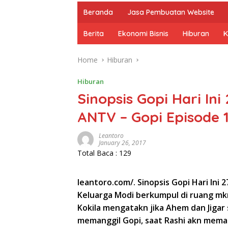
Beranda
Jasa Pembuatan Website
Berita
Ekonomi Bisnis
Hiburan
K
Home
Hiburan
Hiburan
Sinopsis Gopi Hari Ini
ANTV – Gopi Episode 
Leantoro
January 26, 2017
Total Baca :
129
leantoro.com/. Sinopsis Gopi Hari Ini 
Keluarga Modi berkumpul di ruang m
Kokila mengatakn jika Ahem dan Jigar
memanggil Gopi, saat Rashi akn mema