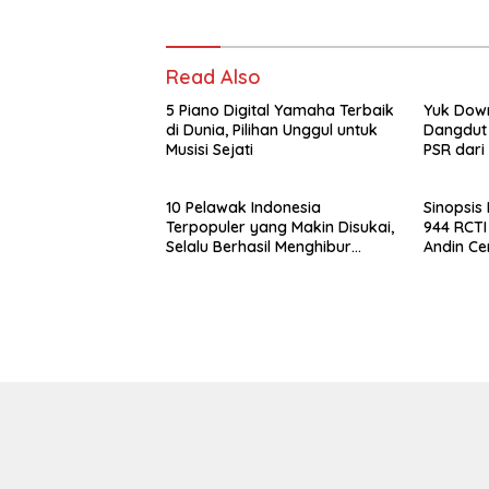
Read Also
5 Piano Digital Yamaha Terbaik
Yuk Down
di Dunia, Pilihan Unggul untuk
Dangdut
Musisi Sejati
PSR dari
Sensasi 
Batas
10 Pelawak Indonesia
Sinopsis
Terpopuler yang Makin Disukai,
944 RCTI
Selalu Berhasil Menghibur
Andin C
Penonton
Aldebara