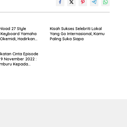
load 27 Style
Kisah Sukses Selebriti Lokal
 Keyboard Yamaha
Yang Go Internasional, Kamu
 Okemidi, Hadirkan
Paling Suka Siapa
Musik Indonesia Tanpa
 Ikatan Cinta Episode
 9 November 2022 :
emburu Kepada
n, Kok Bisa?