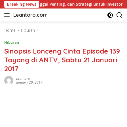
Skip
ar Dividen, Tanggal Penting, dan Strategi untuk Investor Pem
Breaking News
to
Leantoro.com
content
Jasa
Penulisan
Artikel,
Home
Hiburan
Copywriting,
Hiburan
dan
Digital
Sinopsis Lonceng Cinta Episode 139
Marketing
Tayang di ANTV, Sabtu 21 Januari
–
2017
Ciptakan
Cerita,
Leantoro
Membangun
January 20, 2017
Citra