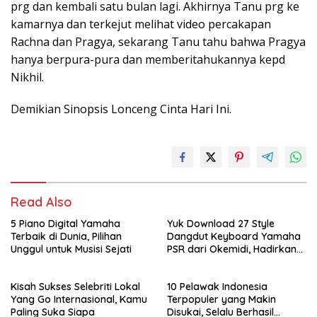
prg dan kembali satu bulan lagi. Akhirnya Tanu prg ke
kamarnya dan terkejut melihat video percakapan
Rachna dan Pragya, sekarang Tanu tahu bahwa Pragya
hanya berpura-pura dan memberitahukannya kepd
Nikhil.
Demikian Sinopsis Lonceng Cinta Hari Ini.
Read Also
5 Piano Digital Yamaha
Yuk Download 27 Style
Terbaik di Dunia, Pilihan
Dangdut Keyboard Yamaha
Unggul untuk Musisi Sejati
PSR dari Okemidi, Hadirkan
Sensasi Musik Indonesia
Tanpa Batas
Kisah Sukses Selebriti Lokal
10 Pelawak Indonesia
Yang Go Internasional, Kamu
Terpopuler yang Makin
Paling Suka Siapa
Disukai, Selalu Berhasil