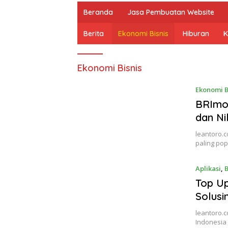
Beranda
Jasa Pembuatan Website
Berita
Ekonomi Bisnis
Hiburan
K
Ekonomi Bisnis
Ekonomi B
BRImo
dan Ni
leantoro.
paling pop
Aplikasi
,
B
Top U
Solusi
leantoro.c
Indonesia 