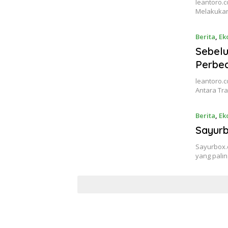
leantoro.c
Melakukan 
Berita
,
Ek
Sebelu
Perbed
leantoro.
Antara Tra
Berita
,
Ek
Sayurb
Sayurbox.c
yang pali