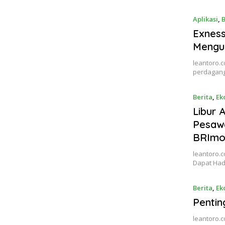
Aplikasi
,
B
Exness
Mengu
leantoro.
perdagang
Berita
,
Ek
Libur 
Pesaw
BRImo
leantoro.c
Dapat Ha
Berita
,
Ek
Pentin
leantoro.c