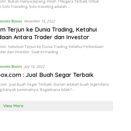
om/. Bukan Hanya Jepang, Inilah 7 Negara Terbaik Untuk
Solo Traveling. Solo traveling adalah…
onomi Bisnis
November 18, 2022
m Terjun ke Dunia Trading, Ketahui
aan Antara Trader dan Investor
com/. Sebelum Terjun ke Dunia Trading, Ketahui Perbedaan
der dan Investor. Saat ini trading…
onomi Bisnis
July 16, 2022
ox.com : Jual Buah Segar Terbaik
om : Jual Buah Segar Terbaik. Durian adalah buah legendaris
ng banyak peminatnya. Bagaimana tidak?…
View More