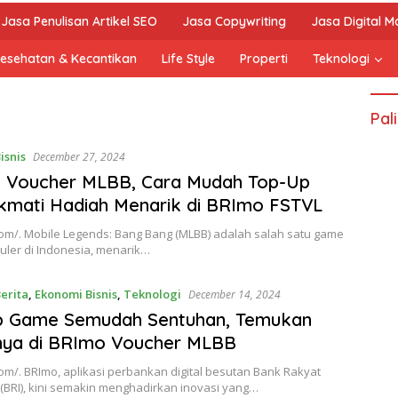
Jasa Penulisan Artikel SEO
Jasa Copywriting
Jasa Digital M
esehatan & Kecantikan
Life Style
Properti
Teknologi
Pal
isnis
December 27, 2024
 Voucher MLBB, Cara Mudah Top-Up
kmati Hadiah Menarik di BRImo FSTVL
com/. Mobile Legends: Bang Bang (MLBB) adalah salah satu game
uler di Indonesia, menarik…
erita
,
Ekonomi Bisnis
,
Teknologi
December 14, 2024
p Game Semudah Sentuhan, Temukan
nya di BRImo Voucher MLBB
om/. BRImo, aplikasi perbankan digital besutan Bank Rakyat
(BRI), kini semakin menghadirkan inovasi yang…