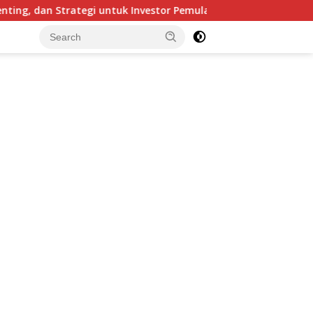
n Strategi untuk Investor Pemula
Rahasia Investor Di