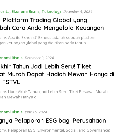
erita
,
Ekonomi Bisnis
,
Teknologi
December 4, 2024
 Platform Trading Global yang
bah Cara Anda Mengelola Keuangan
com/. Apa itu Exness? Exness adalah sebuah platform
an keuangan global yang didirikan pada tahun…
onomi Bisnis
December 3, 2024
Akhir Tahun Jadi Lebih Seru! Tiket
at Murah Dapat Hadiah Mewah Hanya di
 FSTVL
om/. Libur Akhir Tahun Jadi Lebih Seru! Tiket Pesawat Murah
diah Mewah Hanya di…
onomi Bisnis
June 15, 2024
gnya Pelaporan ESG bagi Perusahaan
om/. Pelaporan ESG (Environmental, Social, and Governance)