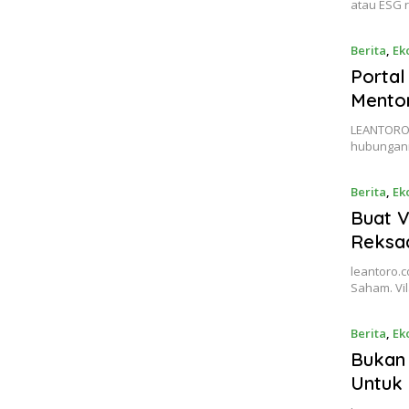
atau ESG 
Berita
,
Ek
Portal
Mentor
LEANTORO 
hubungann
Berita
,
Ek
Buat V
Reksa
leantoro.
Saham. Vi
Berita
,
Ek
Bukan 
Untuk 