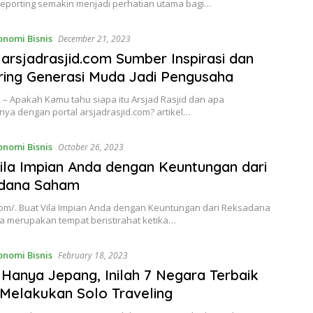
reporting semakin menjadi perhatian utama bagi…
onomi Bisnis
December 21, 2023
 arsjadrasjid.com Sumber Inspirasi dan
ing Generasi Muda Jadi Pengusaha
– Apakah Kamu tahu siapa itu Arsjad Rasjid dan apa
ya dengan portal arsjadrasjid.com? artikel…
onomi Bisnis
October 26, 2023
ila Impian Anda dengan Keuntungan dari
dana Saham
com/. Buat Vila Impian Anda dengan Keuntungan dari Reksadana
la merupakan tempat beristirahat ketika…
onomi Bisnis
February 18, 2023
Hanya Jepang, Inilah 7 Negara Terbaik
Melakukan Solo Traveling