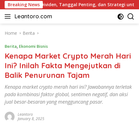
Skip
ap: Daftar Dividen, Tanggal Penting, dan Strategi untuk Inve
Breaking News
to
Leantoro.com
content
Jasa
Penulisan
Artikel,
Home
Berita
Copywriting,
Berita
,
Ekonomi Bisnis
dan
Digital
Kenapa Market Crypto Merah Hari
Marketing
Ini? Inilah Fakta Mengejutkan di
–
Balik Penurunan Tajam
Ciptakan
Cerita,
Kenapa market crypto merah hari ini? Jawabannya terletak
Membangun
pada kombinasi faktor global, sentimen negatif, dan aksi
Citra
jual besar-besaran yang mengguncang pasar.
Leantoro
January 8, 2025