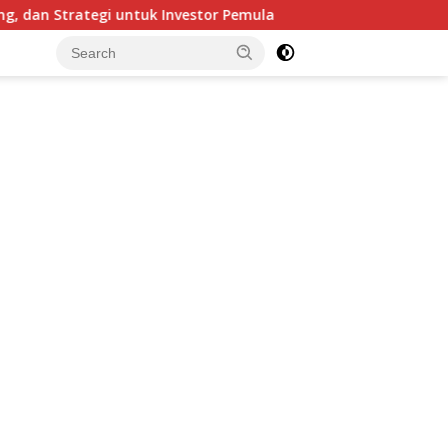
 untuk Investor Pemula
Rahasia Investor Diam-Diam: B