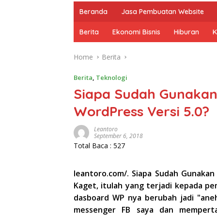
Beranda
Jasa Pembuatan Website
Berita
Ekonomi Bisnis
Hiburan
K
Home
Berita
Berita
,
Teknologi
Siapa Sudah Gunakan
WordPress Versi 5.0?
Leantoro
September 6, 2018
Total Baca :
527
leantoro.com/. Siapa Sudah Gunakan 
Kaget, itulah yang terjadi kepada pem
dasboard WP nya berubah jadi "aneh"
messenger FB saya dan memperta