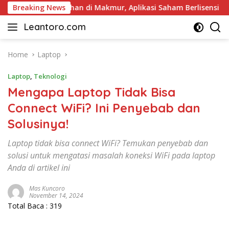
Skip
riwisata Pilihan di Makmur, Aplikasi Saham Berlisensi OJK
Breaking News
to
Leantoro.com
content
Jasa
Penulisan
Artikel,
Home
Laptop
Copywriting,
Laptop
,
Teknologi
dan
Digital
Mengapa Laptop Tidak Bisa
Marketing
Connect WiFi? Ini Penyebab dan
–
Solusinya!
Ciptakan
Cerita,
Laptop tidak bisa connect WiFi? Temukan penyebab dan
Membangun
solusi untuk mengatasi masalah koneksi WiFi pada laptop
Citra
Anda di artikel ini
Mas Kuncoro
November 14, 2024
Total Baca :
319