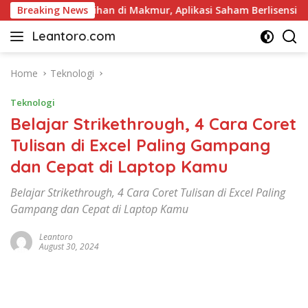
Skip
riwisata Pilihan di Makmur, Aplikasi Saham Berlisensi OJK
Breaking News
to
Leantoro.com
content
Jasa
Penulisan
Artikel,
Home
Teknologi
Copywriting,
Teknologi
dan
Digital
Belajar Strikethrough, 4 Cara Coret
Marketing
Tulisan di Excel Paling Gampang
–
dan Cepat di Laptop Kamu
Ciptakan
Cerita,
Belajar Strikethrough, 4 Cara Coret Tulisan di Excel Paling
Membangun
Gampang dan Cepat di Laptop Kamu
Citra
Leantoro
August 30, 2024