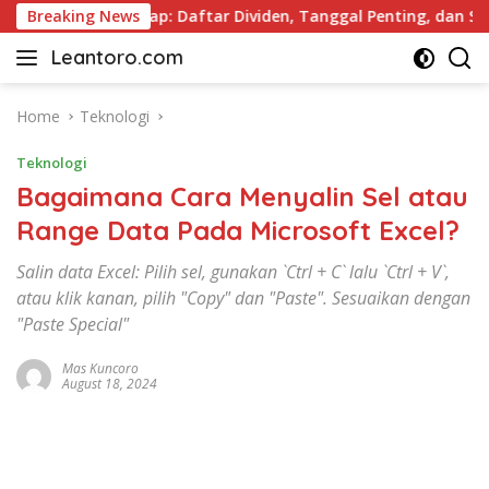
Skip
 2026 Lengkap: Daftar Dividen, Tanggal Penting, dan Strategi
Breaking News
to
Leantoro.com
content
Jasa
Penulisan
Artikel,
Home
Teknologi
Copywriting,
Teknologi
dan
Digital
Bagaimana Cara Menyalin Sel atau
Marketing
Range Data Pada Microsoft Excel?
–
Ciptakan
Salin data Excel: Pilih sel, gunakan `Ctrl + C` lalu `Ctrl + V`,
Cerita,
atau klik kanan, pilih "Copy" dan "Paste". Sesuaikan dengan
Membangun
"Paste Special"
Citra
Mas Kuncoro
August 18, 2024