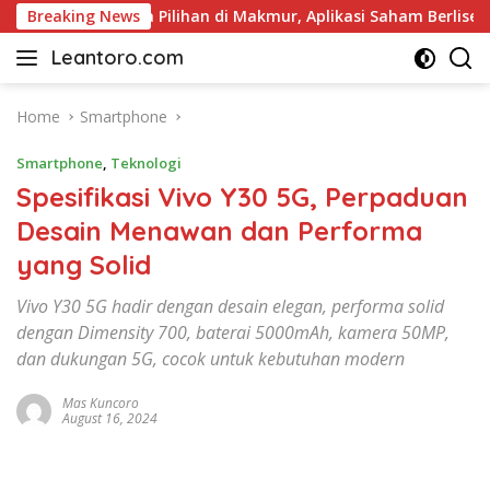
Skip
n Pariwisata Pilihan di Makmur, Aplikasi Saham Berlisensi OJK
Breaking News
to
Leantoro.com
content
Jasa
Penulisan
Artikel,
Home
Smartphone
Copywriting,
Smartphone
,
Teknologi
dan
Digital
Spesifikasi Vivo Y30 5G, Perpaduan
Marketing
Desain Menawan dan Performa
–
yang Solid
Ciptakan
Cerita,
Vivo Y30 5G hadir dengan desain elegan, performa solid
Membangun
dengan Dimensity 700, baterai 5000mAh, kamera 50MP,
Citra
dan dukungan 5G, cocok untuk kebutuhan modern
Mas Kuncoro
August 16, 2024