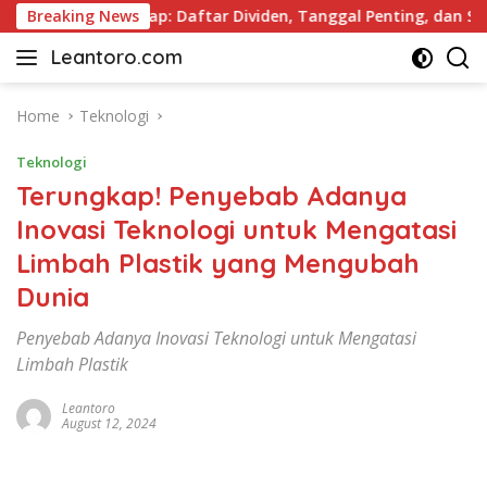
Skip
 2026 Lengkap: Daftar Dividen, Tanggal Penting, dan Strategi 
Breaking News
to
Leantoro.com
content
Jasa
Penulisan
Artikel,
Home
Teknologi
Copywriting,
Teknologi
dan
Digital
Terungkap! Penyebab Adanya
Marketing
Inovasi Teknologi untuk Mengatasi
–
Limbah Plastik yang Mengubah
Ciptakan
Cerita,
Dunia
Membangun
Citra
Penyebab Adanya Inovasi Teknologi untuk Mengatasi
Limbah Plastik
Leantoro
August 12, 2024