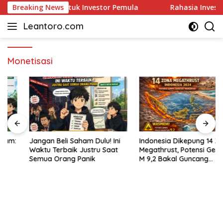
Skip
, dan Strategi untuk Investor Pemula
Breaking News
Rahasia Investo
to
Leantoro.com
content
Jasa
Penulisan
Artikel,
Monetisasi
Copywriting,
dan
Digital
Marketing
–
Ciptakan
Cerita,
Membangun
Jangan Beli Saham Dulu! Ini
Indonesia Dikepung 14 Zona
Waktu Terbaik Justru Saat
Megathrust, Potensi Gempa
Citra
Semua Orang Panik
M 9,2 Bakal Guncang
Segalanya