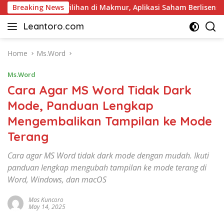
Skip
 Pariwisata Pilihan di Makmur, Aplikasi Saham Berlisensi OJK
Breaking News
to
Leantoro.com
content
Jasa
Penulisan
Artikel,
Home
Ms.Word
Copywriting,
Ms.Word
dan
Digital
Cara Agar MS Word Tidak Dark
Marketing
Mode, Panduan Lengkap
–
Mengembalikan Tampilan ke Mode
Ciptakan
Cerita,
Terang
Membangun
Citra
Cara agar MS Word tidak dark mode dengan mudah. Ikuti
panduan lengkap mengubah tampilan ke mode terang di
Word, Windows, dan macOS
Mas Kuncoro
May 14, 2025