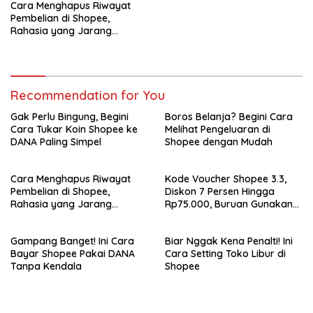
Cara Menghapus Riwayat
Pembelian di Shopee,
Rahasia yang Jarang
Diketahui!
Recommendation for You
Gak Perlu Bingung, Begini
Boros Belanja? Begini Cara
Cara Tukar Koin Shopee ke
Melihat Pengeluaran di
DANA Paling Simpel
Shopee dengan Mudah
Cara Menghapus Riwayat
Kode Voucher Shopee 3.3,
Pembelian di Shopee,
Diskon 7 Persen Hingga
Rahasia yang Jarang
Rp75.000, Buruan Gunakan
Diketahui!
Sebelum Kuota Habis!
Gampang Banget! Ini Cara
Biar Nggak Kena Penalti! Ini
Bayar Shopee Pakai DANA
Cara Setting Toko Libur di
Tanpa Kendala
Shopee