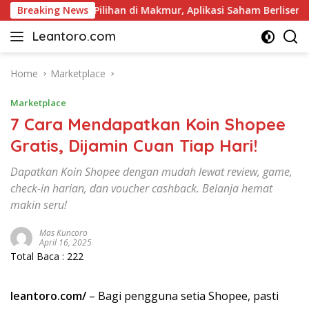
Skip
n Pariwisata Pilihan di Makmur, Aplikasi Saham Berlisensi OJK
Breaking News
to
Leantoro.com
content
Jasa
Penulisan
Artikel,
Home
Marketplace
Copywriting,
Marketplace
dan
Digital
7 Cara Mendapatkan Koin Shopee
Marketing
Gratis, Dijamin Cuan Tiap Hari!
–
Ciptakan
Dapatkan Koin Shopee dengan mudah lewat review, game,
Cerita,
check-in harian, dan voucher cashback. Belanja hemat
Membangun
makin seru!
Citra
Mas Kuncoro
April 16, 2025
Total Baca :
222
leantoro.com/
– Bagi pengguna setia Shopee, pasti