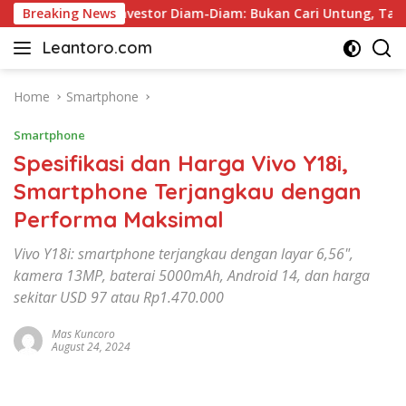
Skip
Breaking News
Rahasia Investor Diam-Diam: Bukan Cari Untung, Tapi Meng
to
Leantoro.com
content
Jasa
Penulisan
Artikel,
Home
Smartphone
Copywriting,
Smartphone
dan
Digital
Spesifikasi dan Harga Vivo Y18i,
Marketing
Smartphone Terjangkau dengan
–
Performa Maksimal
Ciptakan
Cerita,
Vivo Y18i: smartphone terjangkau dengan layar 6,56",
Membangun
kamera 13MP, baterai 5000mAh, Android 14, dan harga
Citra
sekitar USD 97 atau Rp1.470.000
Mas Kuncoro
August 24, 2024