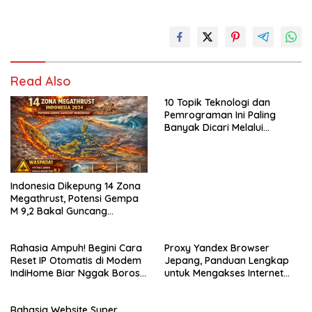
Read Also
10 Topik Teknologi dan
Pemrograman Ini Paling
Banyak Dicari Melalui
DeepSeek.AI
Indonesia Dikepung 14 Zona
Megathrust, Potensi Gempa
M 9,2 Bakal Guncang
Segalanya
Rahasia Ampuh! Begini Cara
Proxy Yandex Browser
Reset IP Otomatis di Modem
Jepang, Panduan Lengkap
IndiHome Biar Nggak Boros
untuk Mengakses Internet
Alamat IP
dengan Aman dan Cepat
Rahasia Website Super