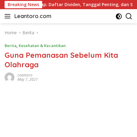
Skip
 2026 Lengkap: Daftar Dividen, Tanggal Penting, dan Strategi
Breaking News
to
Leantoro.com
content
Jasa
Penulisan
Artikel,
Home
Berita
Copywriting,
Berita
,
Kesehatan & Kecantikan
dan
Digital
Guna Pemanasan Sebelum Kita
Marketing
Olahraga
–
Ciptakan
Leantoro
Cerita,
May 7, 2021
Membangun
Citra