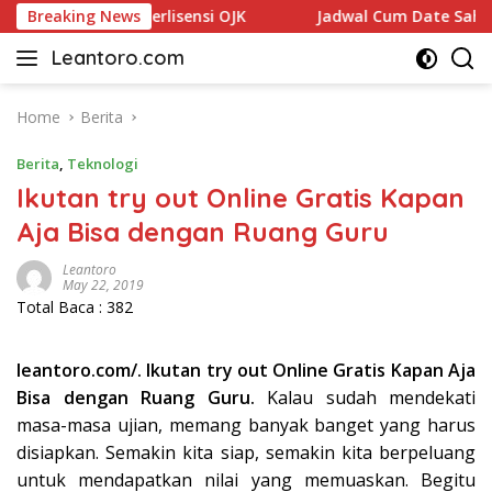
Skip
ikasi Saham Berlisensi OJK
Breaking News
Jadwal Cum Date Saham Mei 
to
Leantoro.com
content
Jasa
Penulisan
Artikel,
Home
Berita
Copywriting,
Berita
,
Teknologi
dan
Digital
Ikutan try out Online Gratis Kapan
Marketing
Aja Bisa dengan Ruang Guru
–
Ciptakan
Leantoro
Cerita,
May 22, 2019
Total Baca :
382
Membangun
Citra
leantoro.com/. Ikutan try out Online Gratis Kapan Aja
Bisa dengan Ruang Guru.
Kalau sudah mendekati
masa-masa ujian, memang banyak banget yang harus
disiapkan. Semakin kita siap, semakin kita berpeluang
untuk mendapatkan nilai yang memuaskan. Begitu