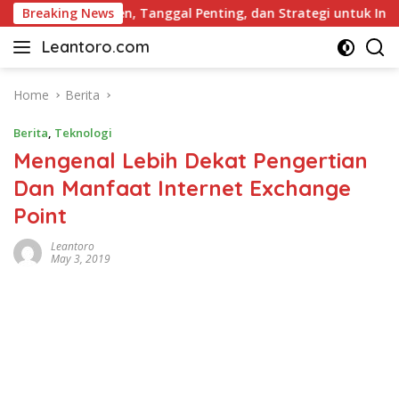
Skip
Daftar Dividen, Tanggal Penting, dan Strategi untuk Investor
Breaking News
to
Leantoro.com
content
Jasa
Penulisan
Artikel,
Home
Berita
Copywriting,
Berita
,
Teknologi
dan
Digital
Mengenal Lebih Dekat Pengertian
Marketing
Dan Manfaat Internet Exchange
–
Point
Ciptakan
Cerita,
Leantoro
Membangun
May 3, 2019
Citra