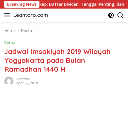
Skip
ei 2026 Lengkap: Daftar Dividen, Tanggal Penting, dan Strate
Breaking News
to
Leantoro.com
content
Jasa
Penulisan
Artikel,
Home
Berita
Copywriting,
Berita
dan
Digital
Jadwal Imsakiyah 2019 Wilayah
Marketing
Yogyakarta pada Bulan
–
Ramadhan 1440 H
Ciptakan
Cerita,
Leantoro
Membangun
April 28, 2019
Citra