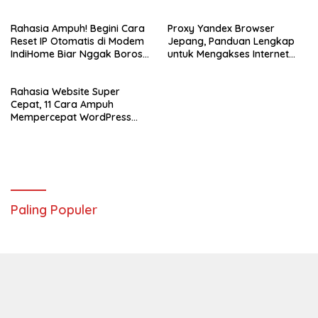
Segalanya
Rahasia Ampuh! Begini Cara
Proxy Yandex Browser
Reset IP Otomatis di Modem
Jepang, Panduan Lengkap
IndiHome Biar Nggak Boros
untuk Mengakses Internet
Alamat IP
dengan Aman dan Cepat
Rahasia Website Super
Cepat, 11 Cara Ampuh
Mempercepat WordPress
Agar Bisa Jadi Peringkat
Teratas di Google
Paling Populer