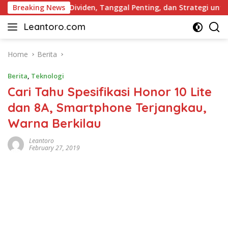
Skip
gkap: Daftar Dividen, Tanggal Penting, dan Strategi untuk Inv
Breaking News
to
Leantoro.com
content
Jasa
Penulisan
Artikel,
Home
Berita
Copywriting,
Berita
,
Teknologi
dan
Digital
Cari Tahu Spesifikasi Honor 10 Lite
Marketing
dan 8A, Smartphone Terjangkau,
–
Warna Berkilau
Ciptakan
Cerita,
Leantoro
Membangun
February 27, 2019
Citra