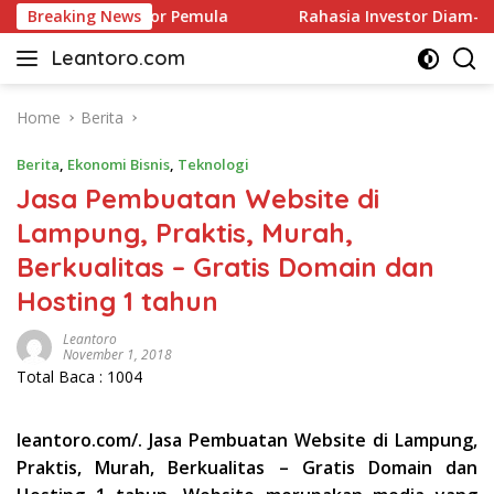
Skip
gi untuk Investor Pemula
Breaking News
Rahasia Investor Diam-Diam:
to
Leantoro.com
content
Jasa
Penulisan
Artikel,
Home
Berita
Copywriting,
Berita
,
Ekonomi Bisnis
,
Teknologi
dan
Digital
Jasa Pembuatan Website di
Marketing
Lampung, Praktis, Murah,
–
Berkualitas – Gratis Domain dan
Ciptakan
Cerita,
Hosting 1 tahun
Membangun
Citra
Leantoro
November 1, 2018
Total Baca :
1004
leantoro.com/. Jasa Pembuatan Website di Lampung,
Praktis, Murah, Berkualitas – Gratis Domain dan