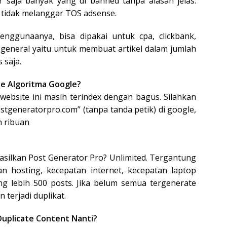
er saja banyak yang di banned tanpa alasan jelas.
tidak melanggar TOS adsense.
enggunaanya, bisa dipakai untuk cpa, clickbank,
a general yaitu untuk membuat artikel dalam jumlah
 saja.
te Algoritma Google?
 website ini masih terindex dengan bagus. Silahkan
stgeneratorpro.com” (tanpa tanda petik) di google,
 ribuan
asilkan Post Generator Pro? Unlimited. Tergantung
an hosting, kecepatan internet, kecepatan laptop
ang lebih 500 posts. Jika belum semua tergenerate
 terjadi duplikat.
 Duplicate Content Nanti?