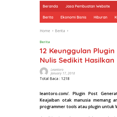
Beranda
Jasa Pembuatan Website
Berita
Ekonomi Bisnis
Hiburan
K
Home
Berita
Berita
12 Keunggulan Plugin
Nulis Sedikit Hasilkan
Leantoro
January 17, 2018
Total Baca :
1218
leantoro.com/. Plugin Post Generat
Keajaiban otak manusia memang a
programmer tools atau plugin untuk 