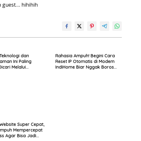
 guest…. hihihih
 Teknologi dan
Rahasia Ampuh! Begini Cara
man Ini Paling
Reset IP Otomatis di Modem
icari Melalui
IndiHome Biar Nggak Boros
.AI
Alamat IP
Website Super Cepat,
 Ampuh Mempercepat
s Agar Bisa Jadi