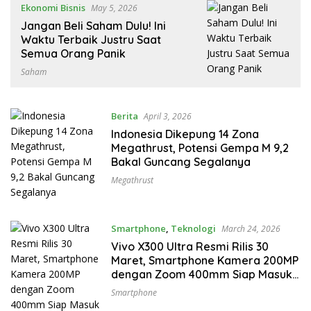
Ekonomi Bisnis
May 5, 2026
Jangan Beli Saham Dulu! Ini
Waktu Terbaik Justru Saat
Semua Orang Panik
Saham
Berita
April 3, 2026
Indonesia Dikepung 14 Zona
Megathrust, Potensi Gempa M 9,2
Bakal Guncang Segalanya
Megathrust
Smartphone
,
Teknologi
March 24, 2026
Vivo X300 Ultra Resmi Rilis 30
Maret, Smartphone Kamera 200MP
dengan Zoom 400mm Siap Masuk
Indonesia
Smartphone