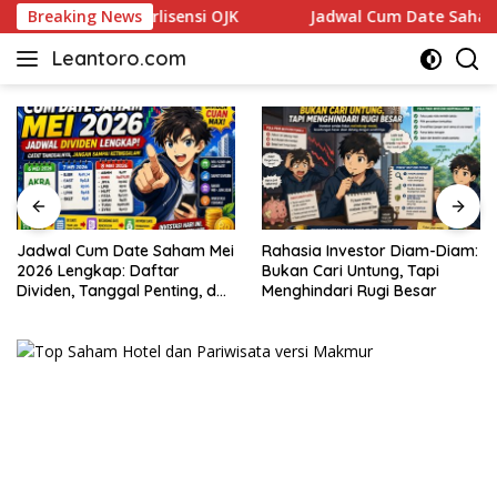
Skip
ikasi Saham Berlisensi OJK
Breaking News
Jadwal Cum Date Saham Mei 
to
Leantoro.com
content
Jasa
Penulisan
Artikel,
Copywriting,
dan
Digital
Marketing
–
Jadwal Cum Date Saham Mei
Rahasia Investor Diam-Diam:
Ciptakan
2026 Lengkap: Daftar
Bukan Cari Untung, Tapi
Cerita,
Dividen, Tanggal Penting, dan
Menghindari Rugi Besar
Strategi untuk Investor
Membangun
Pemula
Citra